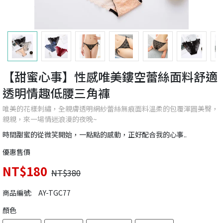
【甜蜜心事】性感唯美鏤空蕾絲面料舒適
透明情趣低腰三角褲
唯美的花樣刺繡，全親膚透明網紗蕾絲無痕面料溫柔的包覆渾圓美臀，
親親，來一場情迷浪漫的夜晚~
時間甜蜜的從微笑開始，一點點的感動，正好配合我的心事..
優惠售價
NT$180
NT$380
商品編號:
AY-TGC77
顏色