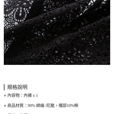
規格說明
◗ 內容物：內褲 x 1
◗ 商品材質：90% 綿綸 /尼龍，襠部10%棉