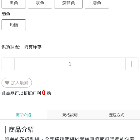
黑色
灰色
深藍色
膚色
顏色
均碼
供貨狀況:
尚有庫存
加入最愛
0
此商品可以折抵紅利
點
商品介紹
規格說明
運送方式
商品介紹
唯美的花樣刺繡，全親膚透明網紗蕾絲無痕面料溫柔的包覆