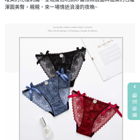
渾圓美臀，親親，來一場情迷浪漫的夜晚~
最新活動