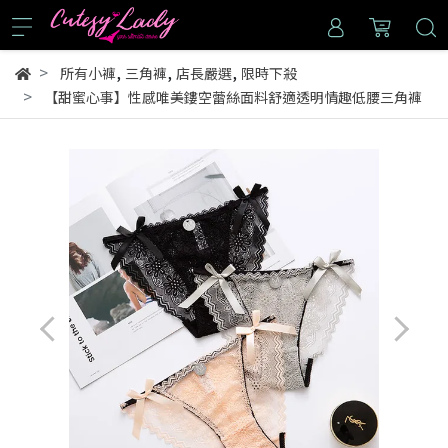
,
,
,
所有小褲
三角褲
店長嚴選
限時下殺
【甜蜜心事】性感唯美鏤空蕾絲面料舒適透明情趣低腰三角褲