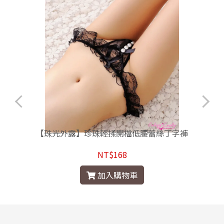
丁
【珠光外露】珍珠輕揉開檔低腰蕾絲丁字褲
NT$168
加入購物車