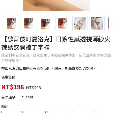
【歌舞伎町夏洛克】日系性感透視薄紗火
辣誘惑開襠丁字褲
鏤空刺繡若隱若現，透氣舒適丁字綻露完美臀型，自信且肆無忌憚的媚
力無盡散發。
神出鬼沒的自由遊走在歌舞伎町，期待一場轟轟烈烈的對決。
優惠售價
NT$198
NT$298
商品編號:
LE-2235
顏色