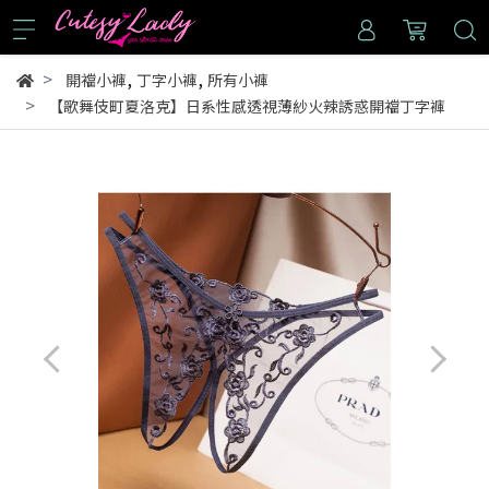
,
,
開襠小褲
丁字小褲
所有小褲
【歌舞伎町夏洛克】日系性感透視薄紗火辣誘惑開襠丁字褲