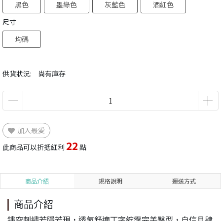
黑色
墨綠色
灰藍色
酒紅色
尺寸
均碼
供貨狀況:
尚有庫存
加入最愛
22
此商品可以折抵紅利
點
商品介紹
規格說明
運送方式
商品介紹
鏤空刺繡若隱若現，透氣舒適丁字綻露完美臀型，自信且肆