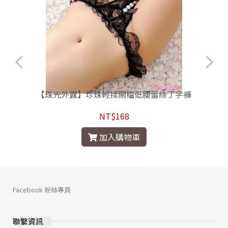
提
【珠光外露】珍珠輕揉開檔低腰蕾絲丁字褲
NT$168
加入購物車
Facebook 粉絲專頁
聯繫資訊