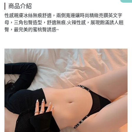
商品介紹
性感親膚冰絲無痕舒適，兩側寬邊鑲時尚精緻亮鑽英文字
母，三角包臀造型，舒適無痕.火辣性感，展現飽滿誘人翹
臀，最完美的蜜桃臀誘惑~