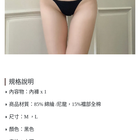
規格說明
◗ 內容物：內褲 x 1
◗ 商品材質：85% 綿綸 /尼龍，15%襠部全棉
◗ 尺寸：M ，L
◗ 顏色：黑色