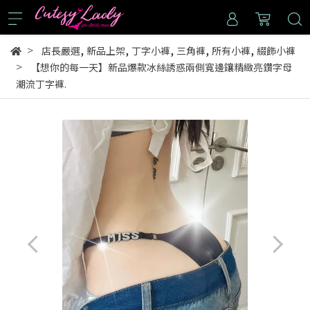
,
,
,
,
,
店長嚴選
新品上架
丁字小褲
三角褲
所有小褲
綴飾小褲
【想你的每一天】新品爆款冰絲誘惑兩側寬邊鑲精緻亮鑽字母
潮流丁字褲.