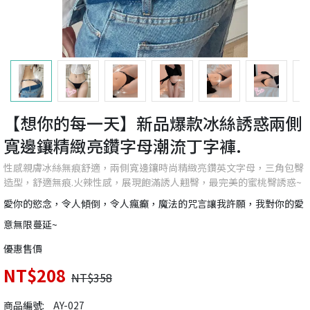
【想你的每一天】新品爆款冰絲誘惑兩側
寬邊鑲精緻亮鑽字母潮流丁字褲.
性感親膚冰絲無痕舒適，兩側寬邊鑲時尚精緻亮鑽英文字母，三角包臀
造型，舒適無痕.火辣性感，展現飽滿誘人翹臀，最完美的蜜桃臀誘惑~
愛你的慾念，令人傾倒，令人瘋癲，魔法的咒言讓我許願，我對你的愛
意無限蔓延~
優惠售價
NT$208
NT$358
商品編號:
AY-027