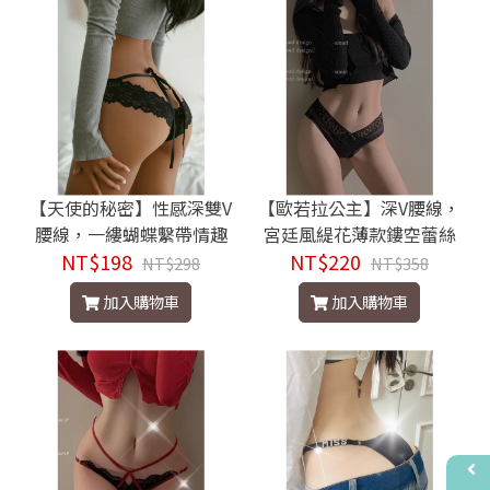
【天使的秘密】性感深雙V
【歐若拉公主】深V腰線，
腰線，一縷蝴蝶繫帶情趣
宮廷風緹花薄款鏤空蕾絲
NT$198
三角褲
NT$220
三角褲
NT$298
NT$358
加入購物車
加入購物車