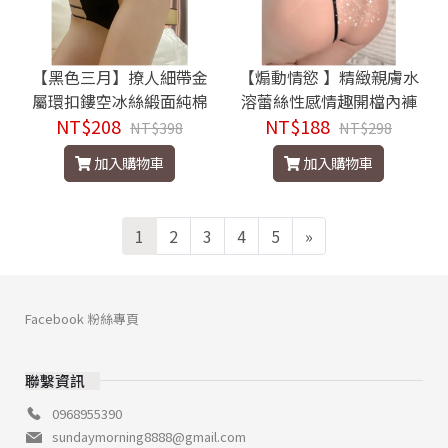
【黑色三月】撩人細帶金
【煽動情慾 】精緻親膚水
屬環扣鏤空冰絲緞面純棉
溶蕾絲性感情趣開檔內褲
NT$208
檔三角褲
NT$188
NT$398
NT$298
加入購物車
加入購物車
1
2
3
4
5
»
Facebook 粉絲專頁
聯繫資訊
0968955390
sundaymorning8888@gmail.com