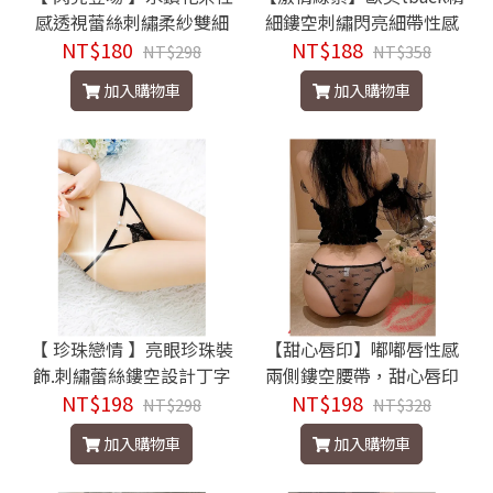
感透視蕾絲刺繡柔紗雙細
細鏤空刺繡閃亮細帶性感
NT$180
帶T褲
NT$188
殺魅惑丁字褲
NT$298
NT$358
加入購物車
加入購物車
【 珍珠戀情 】亮眼珍珠裝
【甜心唇印】嘟嘟唇性感
飾.刺繡蕾絲鏤空設計丁字
兩側鏤空腰帶，甜心唇印
NT$198
褲
花透紗情趣三角褲(可調腰
NT$198
NT$298
NT$328
圍)
加入購物車
加入購物車