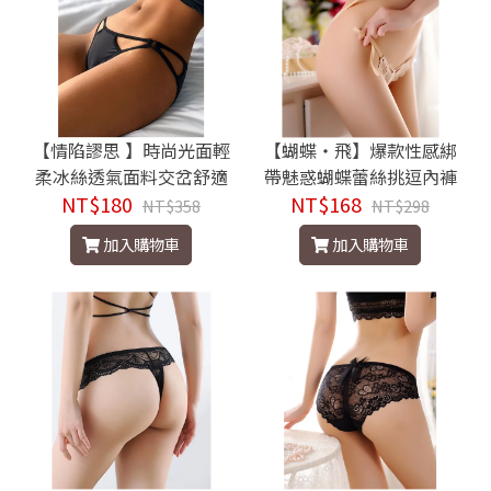
【情陷謬思 】時尚光面輕
【蝴蝶‧飛】爆款性感綁
柔冰絲透氣面料交岔舒適
帶魅惑蝴蝶蕾絲挑逗內褲
NT$180
細帶親膚三角褲
NT$168
NT$358
NT$298
加入購物車
加入購物車