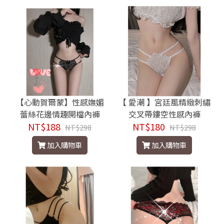
【心動賀爾蒙】性感嫵媚
【 愛潮 】宮廷風精緻刺繡
蕾絲花邊情趣開檔內褲
交叉帶鏤空性感內褲
NT$188
NT$180
NT$298
NT$298
加入購物車
加入購物車