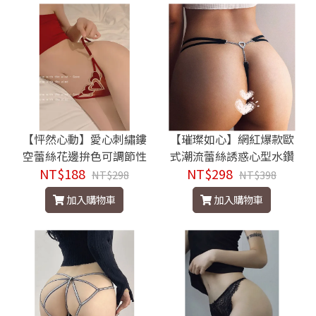
【怦然心動】愛心刺繡鏤
【璀璨如心】網紅爆款歐
空蕾絲花邊拚色可調節性
式潮流蕾絲誘惑心型水鑽
NT$188
感網紗丁字褲
NT$298
鍊條丁字褲
NT$298
NT$398
加入購物車
加入購物車