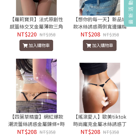
最新活動
【蘿莉寶貝】法式原創性
【想你的每一天】新品爆
感蕾絲交叉金屬薄款三角
款冰絲誘惑兩側寬邊鑲精
NT$220
褲
緻亮鑽字母潮流丁字褲.
NT$208
NT$358
NT$358
加入購物車
加入購物車
【四葉草精靈】網紅爆款
【搖滾愛人】歐美tiktok
潮流蕾絲誘惑金屬鍊條+時
時尚龐克金屬冰絲誘惑丁
尚造型吊飾丁字褲 .
NT$208
NT$208
字褲
NT$358
NT$358