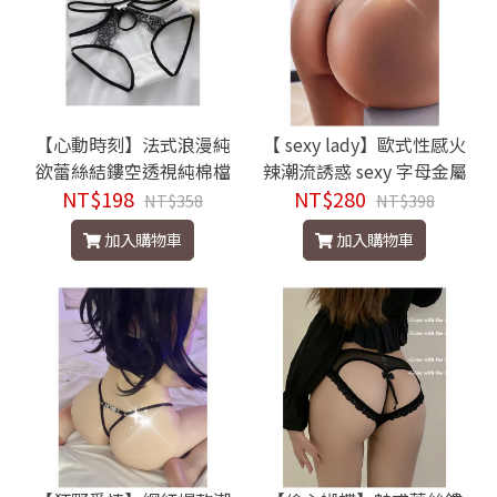
【心動時刻】法式浪漫純
【 sexy lady】歐式性感火
欲蕾絲結鏤空透視純棉檔
辣潮流誘惑 sexy 字母金屬
NT$198
三角褲
NT$280
鍊條丁字褲
NT$358
NT$398
加入購物車
加入購物車