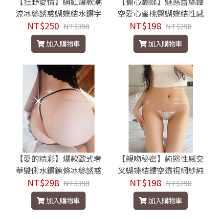
【狂野愛情】網紅爆款潮
【偷心蝴蝶】魅惑蕾絲鏤
流冰絲誘惑蝴蝶結水鑽字
空愛心蜜桃臀蝴蝶結性感
NT$250
母丁字褲
NT$198
三角褲
NT$390
NT$298
加入購物車
加入購物車
【愛的精彩】爆款歐式奢
【親吻秘密】純慾性感交
華雙側水鑽鍊條冰絲誘惑
叉蝴蝶結鏤空透視網紗純
NT$298
丁字褲
NT$198
棉檔三角褲
NT$398
NT$298
加入購物車
加入購物車