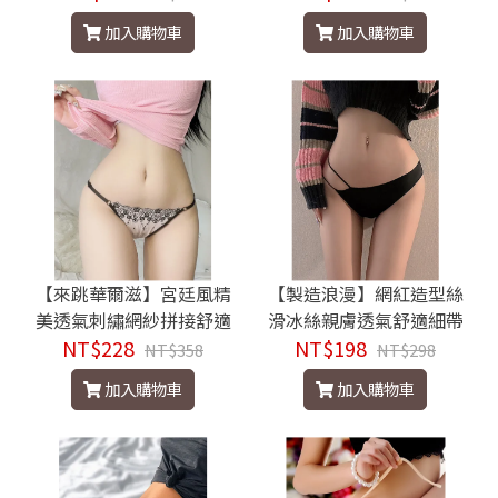
加入購物車
加入購物車
【來跳華爾滋】宮廷風精
【製造浪漫】網紅造型絲
美透氣刺繡網紗拼接舒適
滑冰絲親膚透氣舒適細帶
冰絲面料可調褲頭情趣丁
NT$228
NT$198
三角褲
NT$358
NT$298
字褲
加入購物車
加入購物車